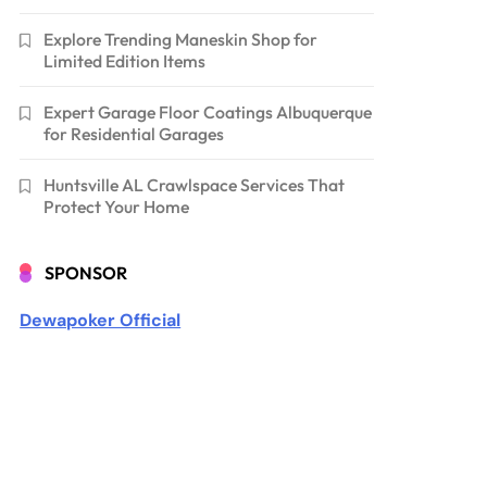
Explore Trending Maneskin Shop for
Limited Edition Items
Expert Garage Floor Coatings Albuquerque
for Residential Garages
Huntsville AL Crawlspace Services That
Protect Your Home
SPONSOR
Dewapoker Official