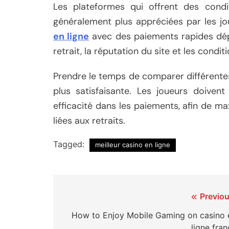
Les plateformes qui offrent des condit
généralement plus appréciées par les jo
en ligne
avec des paiements rapides dép
retrait, la réputation du site et les condit
Prendre le temps de comparer différente
plus satisfaisante. Les joueurs doivent
efficacité dans les paiements, afin de max
liées aux retraits.
Tagged:
meilleur casino en ligne
Post
Previou
navigation
How to Enjoy Mobile Gaming on casino 
ligne fra