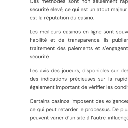
Ces méthodes sont non seulement rapid
sécurité élevé, ce qui est un atout majeur
est la réputation du casino.
Les meilleurs casinos en ligne sont souv
fiabilité et de transparence. Ils publi
traitement des paiements et s’engagent
sécurité.
Les avis des joueurs, disponibles sur de
des indications précieuses sur la rapi
également important de vérifier les condit
Certains casinos imposent des exigences
ce qui peut retarder le processus. De p
peuvent varier d’un site à l’autre, influenç