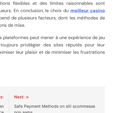
ions flexibles et des limites raisonnables sont
ueurs. En conclusion, le choix du
meilleur casino
end de plusieurs facteurs, dont les méthodes de
ions de mise.
s plateformes peut mener à une expérience de jeu
 toujours privilégier des sites réputés pour leur
imiser leur plaisir et de minimiser les frustrations
s:
Next:
en
Safe Payment Methods on siti scommesse
nce
non aams