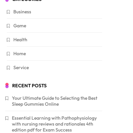
Business
Game
Health
Home
Service
RECENT POSTS
Your Ultimate Guide to Selecting the Best
Sleep Gummies Online
Essential Learning with Pathophysiology
with nursing reviews and rationales 4th
edition pdf for Exam Success