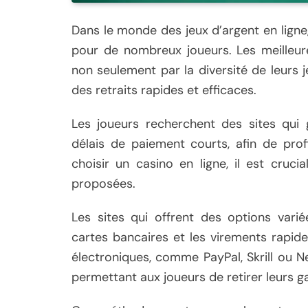
Dans le monde des jeux d’argent en ligne,
pour de nombreux joueurs. Les meilleur
non seulement par la diversité de leurs 
des retraits rapides et efficaces.
Les joueurs recherchent des sites qui 
délais de paiement courts, afin de profi
choisir un casino en ligne, il est cru
proposées.
Les sites qui offrent des options variée
cartes bancaires et les virements rapid
électroniques, comme PayPal, Skrill ou Net
permettant aux joueurs de retirer leurs g