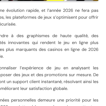
une évolution rapide, et l’année 2026 ne fera pas
s, les plateformes de jeux s’optimisent pour offrir
écurisée.
endre à des graphismes de haute qualité, des
lités innovantes qui rendent le jeu en ligne plus
 les plus marquants des casinos en ligne de 2026
le.
nnaliser l’expérience de jeu en analysant les
oposer des jeux et des promotions sur mesure. De
ront un support client instantané, résolvant ainsi les
éliorant leur satisfaction globale.
nnées personnelles demeure une priorité pour les