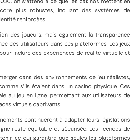
026, on s’attend à ce que les casinos mettent en
core plus robustes, incluant des systèmes de
dentité renforcées.
tion des joueurs, mais également la transparence
nce des utilisateurs dans ces plateformes. Les jeux
our inclure des expériences de réalité virtuelle et
mmerger dans des environnements de jeu réalistes,
 comme s’ils étaient dans un casino physique. Ces
le au jeu en ligne, permettant aux utilisateurs de
aces virtuels captivants.
nements continueront à adapter leurs législations
ligne reste équitable et sécurisée. Les licences de
btenir, ce qui garantira que seules les plateformes