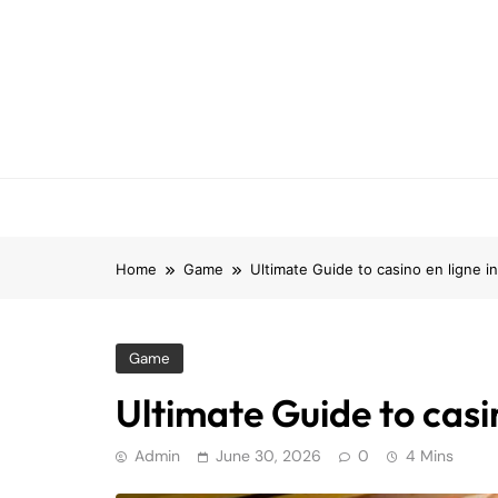
Skip
to
content
Home
Game
Ultimate Guide to casino en ligne i
Game
Ultimate Guide to casi
Admin
June 30, 2026
0
4 Mins