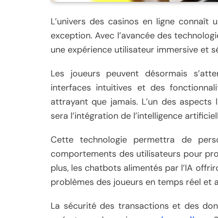
L’univers des casinos en ligne connaît 
exception. Avec l’avancée des technologie
une expérience utilisateur immersive et s
Les joueurs peuvent désormais s’att
interfaces intuitives et des fonctionna
attrayant que jamais. L’un des aspects
sera l’intégration de l’intelligence artificiel
Cette technologie permettra de perso
comportements des utilisateurs pour pr
plus, les chatbots alimentés par l’IA offri
problèmes des joueurs en temps réel et am
La sécurité des transactions et des do