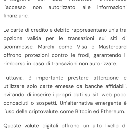
l’accesso non autorizzato alle informazioni
finanziarie.
Le carte di credito e debito rappresentano un’altra
opzione valida per le transazioni sui siti di
scommesse. Marchi come Visa e Mastercard
offrono protezioni contro le frodi, garantendo il
rimborso in caso di transazioni non autorizzate.
Tuttavia, è importante prestare attenzione e
utilizzare solo carte emesse da banche affidabili,
evitando di inserire i propri dati su siti web poco
conosciuti o sospetti. Un’alternativa emergente è
l’uso delle criptovalute, come Bitcoin ed Ethereum.
Queste valute digitali offrono un alto livello di