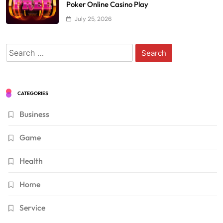
Poker Online Casino Play
July 25, 2026
Search
for:
CATEGORIES
Business
Game
Health
Home
Service