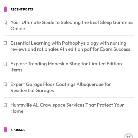
RECENT POSTS
Your Ultimate Guide to Selecting the Best Sleep Gummies
Online
Essential Learning with Pathophysiology with nursing
reviews and rationales 4th edition pdf for Exam Success
Explore Trending Maneskin Shop for Limited Edition
Items
Expert Garage Floor Coatings Albuquerque for
Residential Garages
Huntsville AL Crawlspace Services That Protect Your
Home
SPONSOR