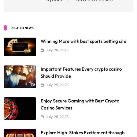
RELATED NEWS
Winning More with best sports betting site
July 28, 2026
Important Features Every crypto casino
Should Provide
July 25, 2026
Enjoy Secure Gaming with Best Crypto
Casino Services
July 25, 2026
Explore High-Stakes Excitement through