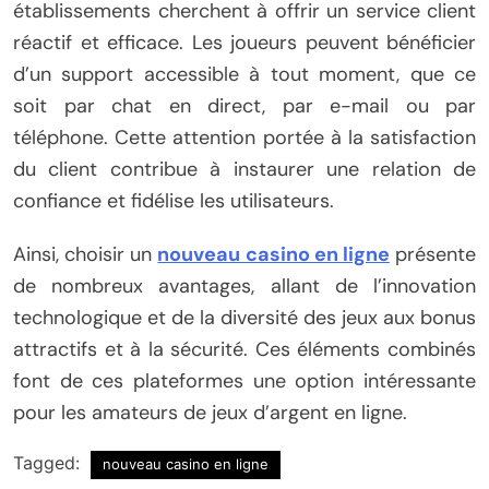
établissements cherchent à offrir un service client
réactif et efficace. Les joueurs peuvent bénéficier
d’un support accessible à tout moment, que ce
soit par chat en direct, par e-mail ou par
téléphone. Cette attention portée à la satisfaction
du client contribue à instaurer une relation de
confiance et fidélise les utilisateurs.
Ainsi, choisir un
nouveau casino en ligne
présente
de nombreux avantages, allant de l’innovation
technologique et de la diversité des jeux aux bonus
attractifs et à la sécurité. Ces éléments combinés
font de ces plateformes une option intéressante
pour les amateurs de jeux d’argent en ligne.
Tagged:
nouveau casino en ligne