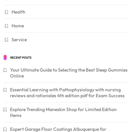
Health
Home
Service
RECENT POSTS
Your Ultimate Guide to Selecting the Best Sleep Gummies
Online
Essential Learning with Pathophysiology with nursing
reviews and rationales 4th edition pdf for Exam Success
Explore Trending Maneskin Shop for Limited Edition
Items
Expert Garage Floor Coatings Albuquerque for