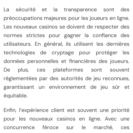
La sécurité et la transparence sont des
préoccupations majeures pour les joueurs en ligne.
Les nouveaux casinos se doivent de respecter des
normes strictes pour gagner la confiance des
utilisateurs. En général, ils utilisent les dernières
technologies de cryptage pour protéger les
données personnelles et financières des joueurs.
De plus, ces plateformes sont souvent
réglementées par des autorités de jeu reconnues,
garantissant un environnement de jeu sûr et
équitable.
Enfin, l’expérience client est souvent une priorité
pour les nouveaux casinos en ligne. Avec une
concurrence féroce sur le marché, ces