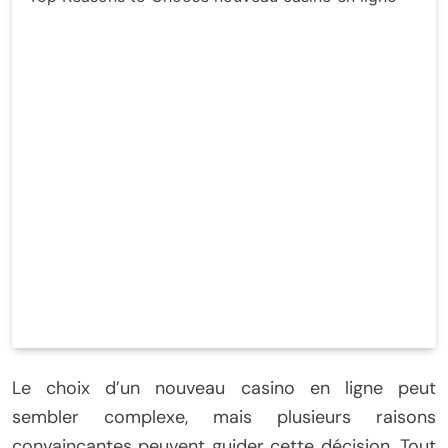
Le choix d’un nouveau casino en ligne peut
sembler complexe, mais plusieurs raisons
convaincantes peuvent guider cette décision. Tout