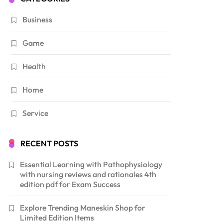
Business
Game
Health
Home
Service
RECENT POSTS
Essential Learning with Pathophysiology
with nursing reviews and rationales 4th
edition pdf for Exam Success
Explore Trending Maneskin Shop for
Limited Edition Items