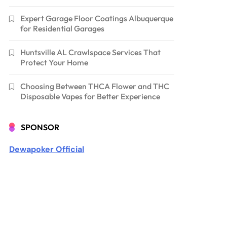
Expert Garage Floor Coatings Albuquerque
for Residential Garages
Huntsville AL Crawlspace Services That
Protect Your Home
Choosing Between THCA Flower and THC
Disposable Vapes for Better Experience
SPONSOR
Dewapoker Official