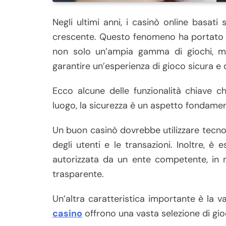
Negli ultimi anni, i casinò online basat
crescente. Questo fenomeno ha portato m
non solo un’ampia gamma di giochi, ma
garantire un’esperienza di gioco sicura e 
Ecco alcune delle funzionalità chiave c
luogo, la sicurezza è un aspetto fondamen
Un buon casinò dovrebbe utilizzare tecnol
degli utenti e le transazioni. Inoltre, è
autorizzata da un ente competente, in
trasparente.
Un’altra caratteristica importante è la var
casino
offrono una vasta selezione di gioch