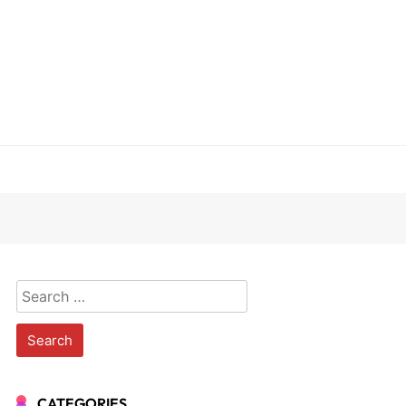
Search
for:
CATEGORIES