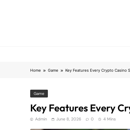
Skip
to
content
Home
Game
Key Features Every Crypto Casino 
Game
Key Features Every Cr
Admin
June 8, 2026
0
4 Mins