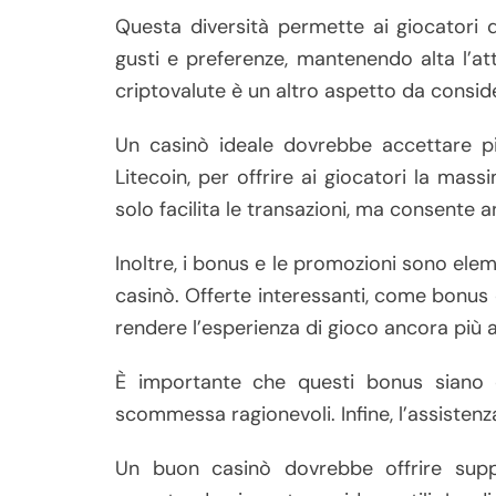
Questa diversità permette ai giocatori d
gusti e preferenze, mantenendo alta l’att
criptovalute è un altro aspetto da consid
Un casinò ideale dovrebbe accettare pi
Litecoin, per offrire ai giocatori la mas
solo facilita le transazioni, ma consente 
Inoltre, i bonus e le promozioni sono elem
casinò. Offerte interessanti, come bonus
rendere l’esperienza di gioco ancora più a
È importante che questi bonus siano ch
scommessa ragionevoli. Infine, l’assistenza
Un buon casinò dovrebbe offrire suppo