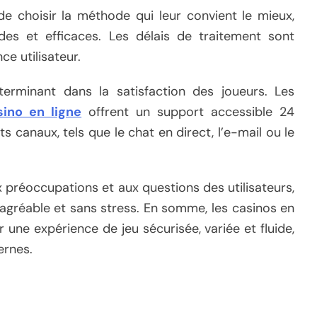
 de choisir la méthode qui leur convient le mieux,
ides et efficaces. Les délais de traitement sont
ce utilisateur.
éterminant dans la satisfaction des joueurs. Les
sino en ligne
offrent un support accessible 24
ts canaux, tels que le chat en direct, l’e-mail ou le
préoccupations et aux questions des utilisateurs,
 agréable et sans stress. En somme, les casinos en
r une expérience de jeu sécurisée, variée et fluide,
ernes.