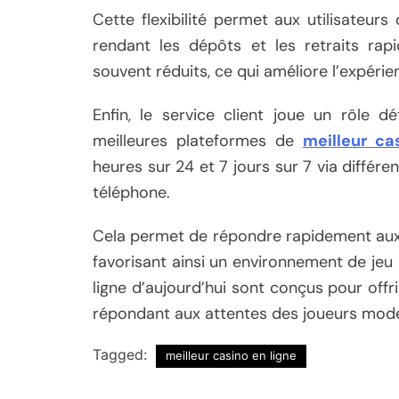
Cette flexibilité permet aux utilisateurs
rendant les dépôts et les retraits rap
souvent réduits, ce qui améliore l’expérien
Enfin, le service client joue un rôle d
meilleures plateformes de
meilleur ca
heures sur 24 et 7 jours sur 7 via différen
téléphone.
Cela permet de répondre rapidement aux 
favorisant ainsi un environnement de jeu
ligne d’aujourd’hui sont conçus pour offri
répondant aux attentes des joueurs mod
Tagged:
meilleur casino en ligne