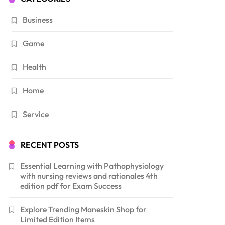
Business
Game
Health
Home
Service
RECENT POSTS
Essential Learning with Pathophysiology
with nursing reviews and rationales 4th
edition pdf for Exam Success
Explore Trending Maneskin Shop for
Limited Edition Items