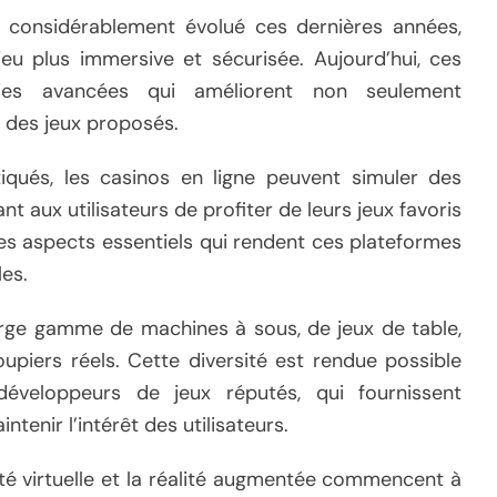
 considérablement évolué ces dernières années,
eu plus immersive et sécurisée. Aujourd’hui, ces
gies avancées qui améliorent non seulement
té des jeux proposés.
stiqués, les casinos en ligne peuvent simuler des
t aux utilisateurs de profiter de leurs jeux favoris
des aspects essentiels qui rendent ces plateformes
les.
arge gamme de machines à sous, de jeux de table,
piers réels. Cette diversité est rendue possible
éveloppeurs de jeux réputés, qui fournissent
tenir l’intérêt des utilisateurs.
lité virtuelle et la réalité augmentée commencent à