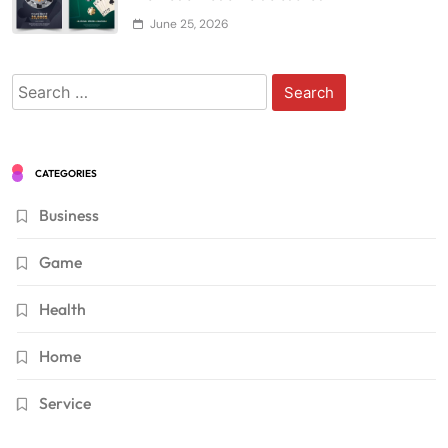
June 25, 2026
Search
for:
CATEGORIES
Business
Game
Health
Home
Service