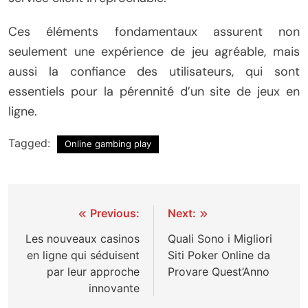
Ces éléments fondamentaux assurent non
seulement une expérience de jeu agréable, mais
aussi la confiance des utilisateurs, qui sont
essentiels pour la pérennité d’un site de jeux en
ligne.
Tagged:
Online gambing play
Post
Previous:
Next:
navigation
Les nouveaux casinos
Quali Sono i Migliori
en ligne qui séduisent
Siti Poker Online da
par leur approche
Provare Quest’Anno
innovante