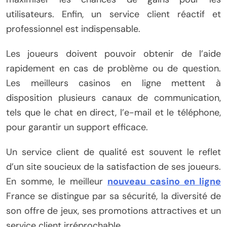
utilisateurs. Enfin, un service client réactif et
professionnel est indispensable.
Les joueurs doivent pouvoir obtenir de l’aide
rapidement en cas de problème ou de question.
Les meilleurs casinos en ligne mettent à
disposition plusieurs canaux de communication,
tels que le chat en direct, l’e-mail et le téléphone,
pour garantir un support efficace.
Un service client de qualité est souvent le reflet
d’un site soucieux de la satisfaction de ses joueurs.
En somme, le meilleur
nouveau casino en ligne
France se distingue par sa sécurité, la diversité de
son offre de jeux, ses promotions attractives et un
service client irréprochable.