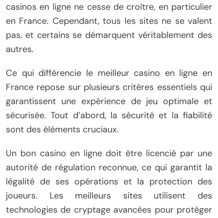
casinos en ligne ne cesse de croître, en particulier
en France. Cependant, tous les sites ne se valent
pas, et certains se démarquent véritablement des
autres.
Ce qui différencie le meilleur casino en ligne en
France repose sur plusieurs critères essentiels qui
garantissent une expérience de jeu optimale et
sécurisée. Tout d’abord, la sécurité et la fiabilité
sont des éléments cruciaux.
Un bon casino en ligne doit être licencié par une
autorité de régulation reconnue, ce qui garantit la
légalité de ses opérations et la protection des
joueurs. Les meilleurs sites utilisent des
technologies de cryptage avancées pour protéger