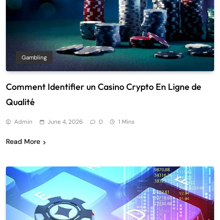
Gambling
Comment Identifier un Casino Crypto En Ligne de
Qualité
Admin
June 4, 2026
0
1 Mins
Read More