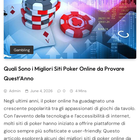
Gambling
Quali Sono i Migliori Siti Poker Online da Provare
Quest’Anno
Admin
June 4, 2026
0
4 Mins
Negli ultimi anni, il poker online ha guadagnato una
crescente popolarità tra gli appassionati di giochi da tavolo.
Con l’avvento della tecnologia e l’accessibilità di internet,
molti siti di poker hanno iniziato a offrire piattaforme di
gioco sempre più sofisticate e user-friendly. Questo
articolo esplorerà alcuni dei migliori siti di poker online da