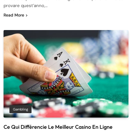
provare quest’anno,…
Read More
Gambling
Ce Qui Différencie Le Meilleur Casino En Ligne