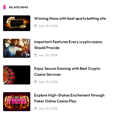
RELATED NEWS
Winning More with best sports betting site
July 28, 2026
Important Features Every crypto casino
Should Provide
July 25, 2026
Enjoy Secure Gaming with Best Crypto
Casino Services
July 25, 2026
Explore High-Stakes Excitement through
Poker Online Casino Play
July 25, 2026