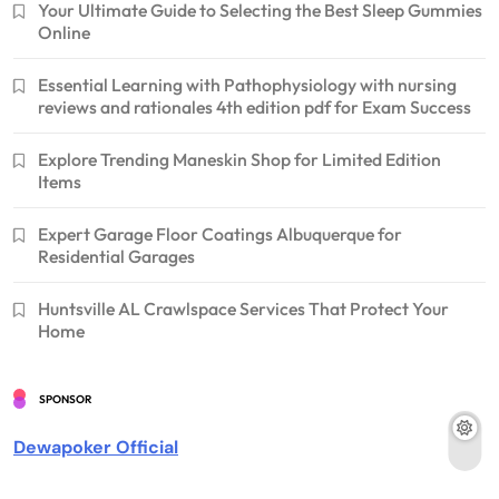
Your Ultimate Guide to Selecting the Best Sleep Gummies
Online
Essential Learning with Pathophysiology with nursing
reviews and rationales 4th edition pdf for Exam Success
Explore Trending Maneskin Shop for Limited Edition
Items
Expert Garage Floor Coatings Albuquerque for
Residential Garages
Huntsville AL Crawlspace Services That Protect Your
Home
SPONSOR
Dewapoker Official