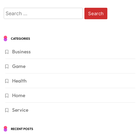
Search
for:
CATEGORIES
Business
Game
Health
Home
Service
RECENT POSTS