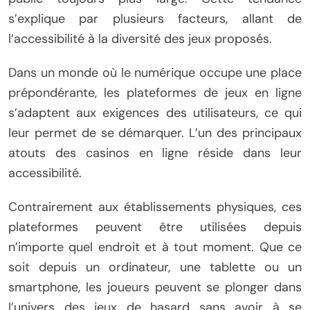
s’explique par plusieurs facteurs, allant de
l’accessibilité à la diversité des jeux proposés.
Dans un monde où le numérique occupe une place
prépondérante, les plateformes de jeux en ligne
s’adaptent aux exigences des utilisateurs, ce qui
leur permet de se démarquer. L’un des principaux
atouts des casinos en ligne réside dans leur
accessibilité.
Contrairement aux établissements physiques, ces
plateformes peuvent être utilisées depuis
n’importe quel endroit et à tout moment. Que ce
soit depuis un ordinateur, une tablette ou un
smartphone, les joueurs peuvent se plonger dans
l’univers des jeux de hasard sans avoir à se