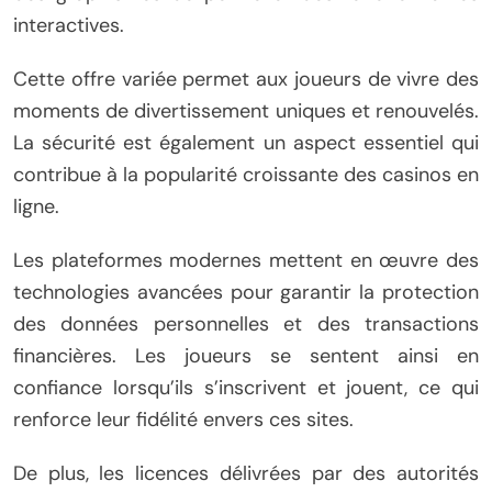
interactives.
Cette offre variée permet aux joueurs de vivre des
moments de divertissement uniques et renouvelés.
La sécurité est également un aspect essentiel qui
contribue à la popularité croissante des casinos en
ligne.
Les plateformes modernes mettent en œuvre des
technologies avancées pour garantir la protection
des données personnelles et des transactions
financières. Les joueurs se sentent ainsi en
confiance lorsqu’ils s’inscrivent et jouent, ce qui
renforce leur fidélité envers ces sites.
De plus, les licences délivrées par des autorités