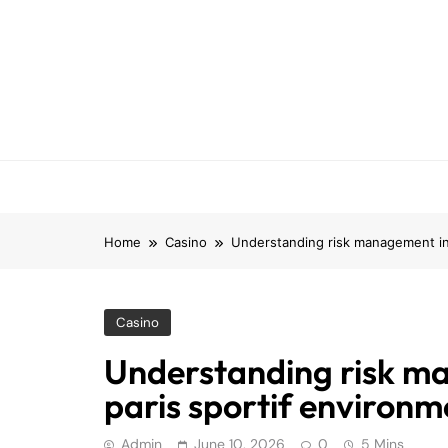
Skip
to
content
Home
Casino
Understanding risk management ins
Casino
Understanding risk ma
paris sportif environm
Admin
June 10, 2026
0
5 Mins