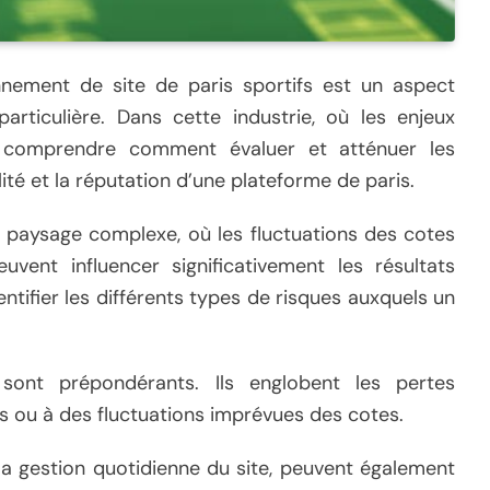
nement de site de paris sportifs est un aspect
articulière. Dans cette industrie, où les enjeux
s, comprendre comment évaluer et atténuer les
lité et la réputation d’une plateforme de paris.
 paysage complexe, où les fluctuations des cotes
ent influencer significativement les résultats
identifier les différents types de risques auxquels un
 sont prépondérants. Ils englobent les pertes
s ou à des fluctuations imprévues des cotes.
à la gestion quotidienne du site, peuvent également