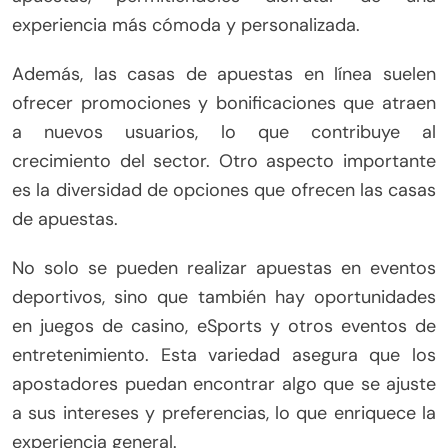
experiencia más cómoda y personalizada.
Además, las casas de apuestas en línea suelen
ofrecer promociones y bonificaciones que atraen
a nuevos usuarios, lo que contribuye al
crecimiento del sector. Otro aspecto importante
es la diversidad de opciones que ofrecen las casas
de apuestas.
No solo se pueden realizar apuestas en eventos
deportivos, sino que también hay oportunidades
en juegos de casino, eSports y otros eventos de
entretenimiento. Esta variedad asegura que los
apostadores puedan encontrar algo que se ajuste
a sus intereses y preferencias, lo que enriquece la
experiencia general.