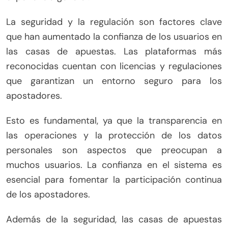
La seguridad y la regulación son factores clave
que han aumentado la confianza de los usuarios en
las casas de apuestas. Las plataformas más
reconocidas cuentan con licencias y regulaciones
que garantizan un entorno seguro para los
apostadores.
Esto es fundamental, ya que la transparencia en
las operaciones y la protección de los datos
personales son aspectos que preocupan a
muchos usuarios. La confianza en el sistema es
esencial para fomentar la participación continua
de los apostadores.
Además de la seguridad, las casas de apuestas