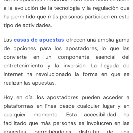
a la evolución de la tecnología y la regulación que
ha permitido que más personas participen en este
tipo de actividades.
Las
casas de apuestas
ofrecen una amplia gama
de opciones para los apostadores, lo que las
convierte en un componente esencial del
entretenimiento y la inversión. La llegada de
internet ha revolucionado la forma en que se
realizan las apuestas.
Hoy en día, los apostadores pueden acceder a
plataformas en línea desde cualquier lugar y en
cualquier momento. Esta accesibilidad ha
facilitado que más personas se involucren en las
apuestas, permitiéndoles disfrutar de una