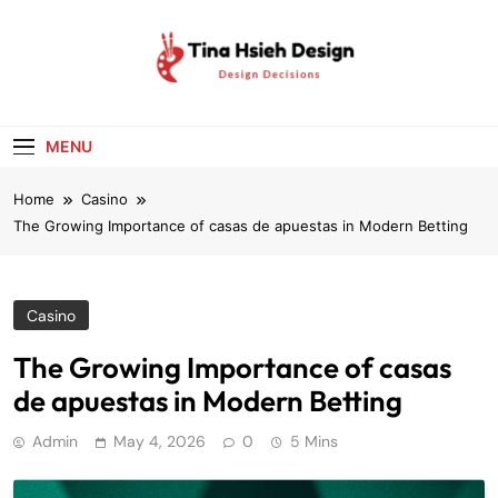
Skip
to
content
Tina Hsieh
Design Decisions
Design
MENU
Home
Casino
The Growing Importance of casas de apuestas in Modern Betting
Casino
The Growing Importance of casas
de apuestas in Modern Betting
Admin
May 4, 2026
0
5 Mins