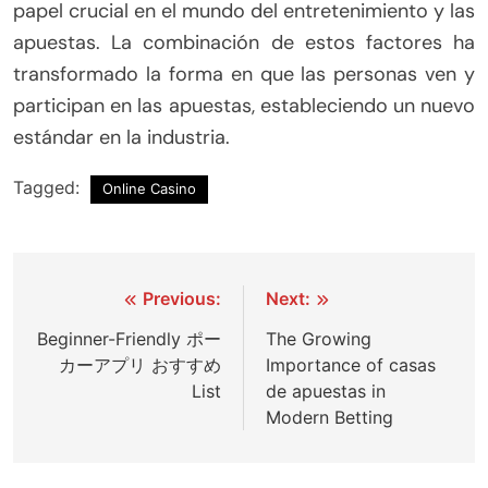
papel crucial en el mundo del entretenimiento y las
apuestas. La combinación de estos factores ha
transformado la forma en que las personas ven y
participan en las apuestas, estableciendo un nuevo
estándar en la industria.
Tagged:
Online Casino
Post
Previous:
Next:
navigation
Beginner-Friendly ポー
The Growing
カーアプリ おすすめ
Importance of casas
List
de apuestas in
Modern Betting