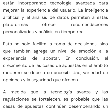
están incorporando tecnología avanzada para
mejorar la experiencia del usuario. La inteligencia
artificial y el análisis de datos permiten a estas
plataformas ofrecer recomendaciones
personalizadas y análisis en tiempo real.
Esto no solo facilita la toma de decisiones, sino
que también agrega un nivel de emoción a la
experiencia de apostar. En conclusión, el
crecimiento de las casas de apuestas en el ámbito
moderno se debe a su accesibilidad, variedad de
opciones y la seguridad que ofrecen.
A medida que la tecnología avanza y las
regulaciones se fortalecen, es probable que las
casas de apuestas continúen desempeñando un