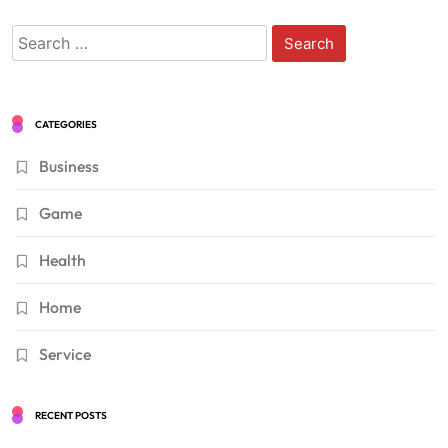
Search
for:
CATEGORIES
Business
Game
Health
Home
Service
RECENT POSTS