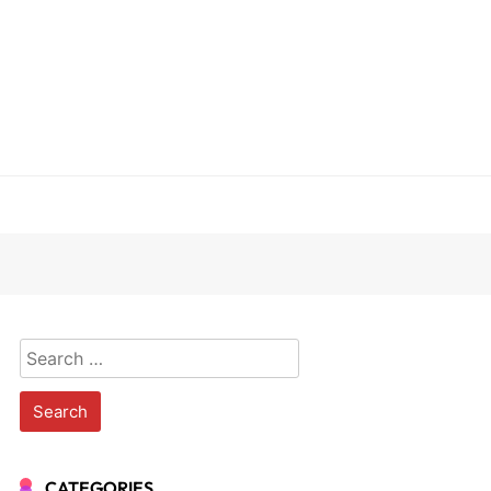
Search
for:
CATEGORIES