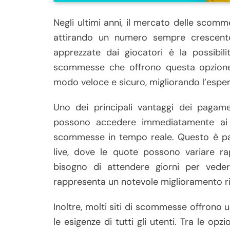
Negli ultimi anni, il mercato delle scom
attirando un numero sempre crescente 
apprezzate dai giocatori è la possibili
scommesse che offrono questa opzione 
modo veloce e sicuro, migliorando l’esper
Uno dei principali vantaggi dei pagame
possono accedere immediatamente ai f
scommesse in tempo reale. Questo è par
live, dove le quote possono variare ra
bisogno di attendere giorni per vedere
rappresenta un notevole miglioramento ri
Inoltre, molti siti di scommesse offrono
le esigenze di tutti gli utenti. Tra le op