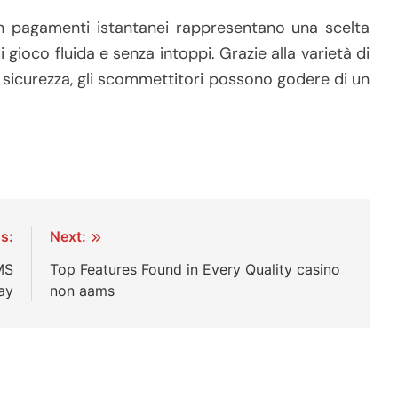
on pagamenti istantanei rappresentano una scelta
 gioco fluida e senza intoppi. Grazie alla varietà di
 sicurezza, gli scommettitori possono godere di un
s:
Next:
MS
Top Features Found in Every Quality casino
ay
non aams