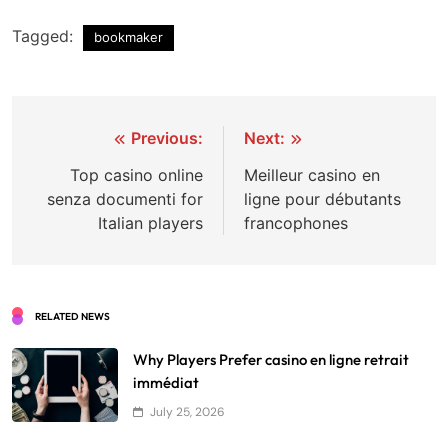
Tagged:
bookmaker
Post
Previous:
Next:
navigation
Top casino online
Meilleur casino en
senza documenti for
ligne pour débutants
Italian players
francophones
RELATED NEWS
Why Players Prefer casino en ligne retrait
immédiat
July 25, 2026