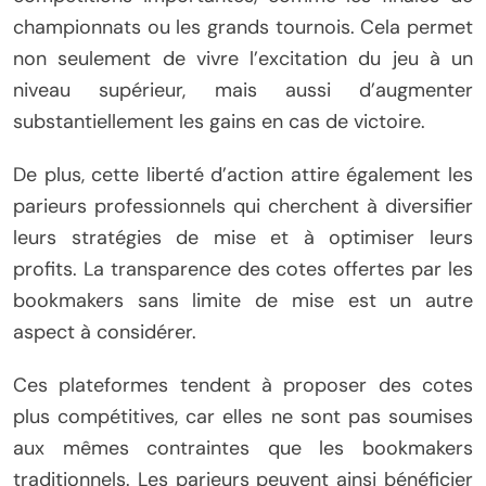
championnats ou les grands tournois. Cela permet
non seulement de vivre l’excitation du jeu à un
niveau supérieur, mais aussi d’augmenter
substantiellement les gains en cas de victoire.
De plus, cette liberté d’action attire également les
parieurs professionnels qui cherchent à diversifier
leurs stratégies de mise et à optimiser leurs
profits. La transparence des cotes offertes par les
bookmakers sans limite de mise est un autre
aspect à considérer.
Ces plateformes tendent à proposer des cotes
plus compétitives, car elles ne sont pas soumises
aux mêmes contraintes que les bookmakers
traditionnels. Les parieurs peuvent ainsi bénéficier