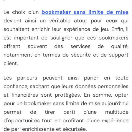
Le choix d’un
bookmaker sans limite de mise
devient ainsi un véritable atout pour ceux qui
souhaitent enrichir leur expérience de jeu. Enfin, il
est important de souligner que ces bookmakers
offrent souvent des services de qualité,
notamment en termes de sécurité et de support
client.
Les parieurs peuvent ainsi parier en toute
confiance, sachant que leurs données personnelles
et financières sont protégées. En somme, opter
pour un bookmaker sans limite de mise aujourd’hui
permet de tirer parti d’une multitude
d’opportunités tout en profitant d’une expérience
de pari enrichissante et sécurisée.