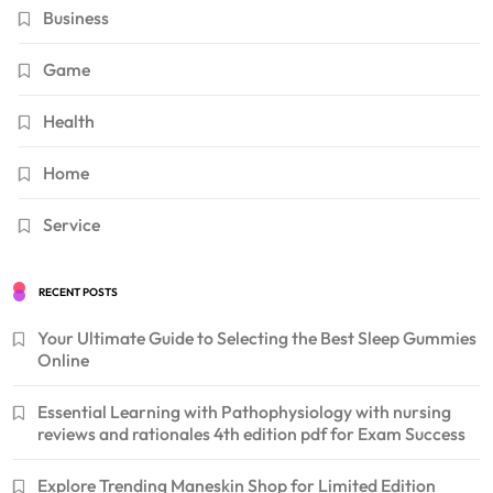
Business
Game
Health
Home
Service
RECENT POSTS
Your Ultimate Guide to Selecting the Best Sleep Gummies
Online
Essential Learning with Pathophysiology with nursing
reviews and rationales 4th edition pdf for Exam Success
Explore Trending Maneskin Shop for Limited Edition