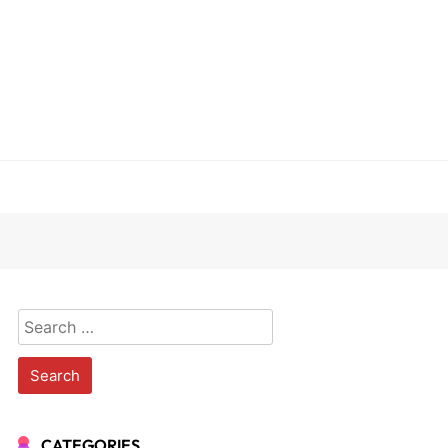
Search
for:
CATEGORIES