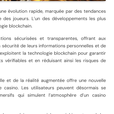
t une évolution rapide, marquée par des tendances
ce des joueurs. L’un des développements les plus
logie blockchain.
ions sécurisées et transparentes, offrant aux
la sécurité de leurs informations personnelles et de
 exploitent la technologie blockchain pour garantir
ts vérifiables et en réduisant ainsi les risques de
uelle et de la réalité augmentée offre une nouvelle
 casino. Les utilisateurs peuvent désormais se
ersifs qui simulent l’atmosphère d’un casino