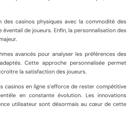
ion des casinos physiques avec la commodité des
e éventail de joueurs. Enfin, la personnalisation des
majeur.
rithmes avancés pour analyser les préférences des
x adaptés. Cette approche personnalisée permet
ccroître la satisfaction des joueurs.
es casinos en ligne s’efforce de rester compétitive
entèle en constante évolution. Les innovations
rience utilisateur sont désormais au cœur de cette