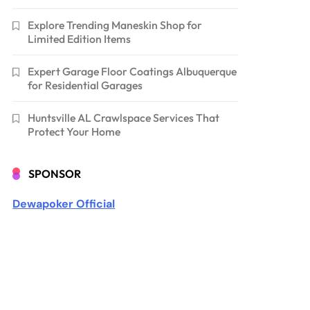
Explore Trending Maneskin Shop for
Limited Edition Items
Expert Garage Floor Coatings Albuquerque
for Residential Garages
Huntsville AL Crawlspace Services That
Protect Your Home
SPONSOR
Dewapoker Official