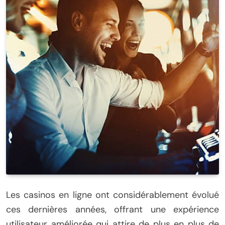
Les casinos en ligne ont considérablement évolué
ces dernières années, offrant une expérience
utilisateur améliorée qui attire de plus en plus de