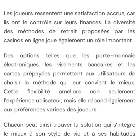
Les joueurs ressentent une satisfaction accrue, car
ils ont le contrôle sur leurs finances. La diversité
des méthodes de retrait proposées par les
casinos en ligne joue également un rôle important.
Des options telles que les porte-monnaie
électroniques, les virements bancaires et les
cartes prépayées permettent aux utilisateurs de
choisir la méthode qui leur convient le mieux.
Cette flexibilité améliore non seulement
l’expérience utilisateur, mais elle répond également
aux préférences variées des joueurs.
Chacun peut ainsi trouver la solution qui s’intègre
le mieux à son style de vie et à ses habitudes