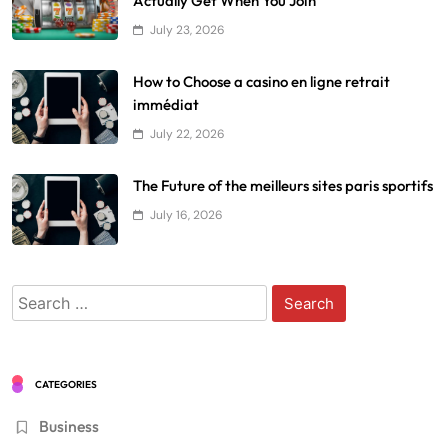
Actually Get When You Join
July 23, 2026
How to Choose a casino en ligne retrait
immédiat
July 22, 2026
The Future of the meilleurs sites paris sportifs
July 16, 2026
Search
for:
CATEGORIES
Business