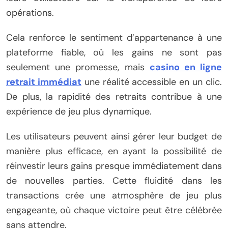
opérations.
Cela renforce le sentiment d’appartenance à une
plateforme fiable, où les gains ne sont pas
seulement une promesse, mais
casino en ligne
retrait immédiat
une réalité accessible en un clic.
De plus, la rapidité des retraits contribue à une
expérience de jeu plus dynamique.
Les utilisateurs peuvent ainsi gérer leur budget de
manière plus efficace, en ayant la possibilité de
réinvestir leurs gains presque immédiatement dans
de nouvelles parties. Cette fluidité dans les
transactions crée une atmosphère de jeu plus
engageante, où chaque victoire peut être célébrée
sans attendre.