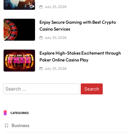
July 25, 2026
Enjoy Secure Gaming with Best Crypto
Casino Services
July 25, 2026
Explore High-Stakes Excitement through
Poker Online Casino Play
July 25, 2026
Search
for:
CATEGORIES
Business