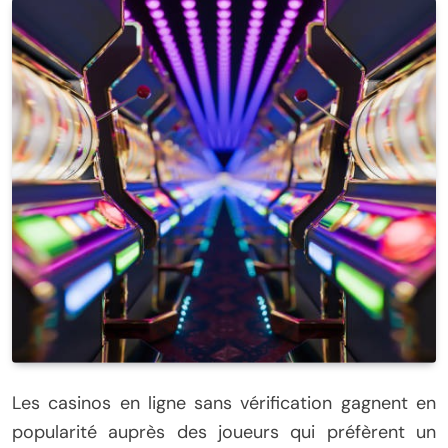
Les casinos en ligne sans vérification gagnent en
popularité auprès des joueurs qui préfèrent un