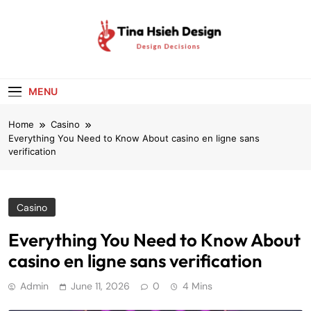
Skip
to
content
Tina Hsieh
Design Decisions
Design
MENU
Home
Casino
Everything You Need to Know About casino en ligne sans
verification
Casino
Everything You Need to Know About
casino en ligne sans verification
Admin
June 11, 2026
0
4 Mins