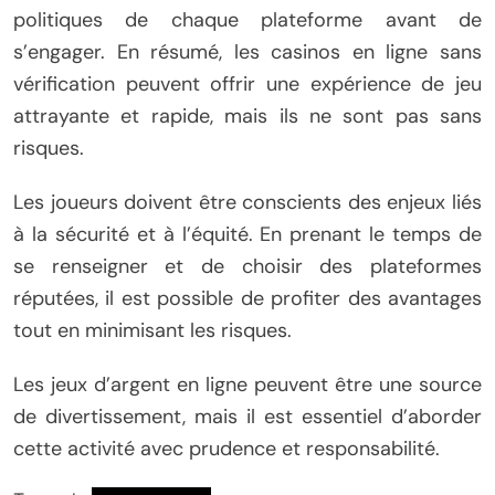
politiques de chaque plateforme avant de
s’engager. En résumé, les casinos en ligne sans
vérification peuvent offrir une expérience de jeu
attrayante et rapide, mais ils ne sont pas sans
risques.
Les joueurs doivent être conscients des enjeux liés
à la sécurité et à l’équité. En prenant le temps de
se renseigner et de choisir des plateformes
réputées, il est possible de profiter des avantages
tout en minimisant les risques.
Les jeux d’argent en ligne peuvent être une source
de divertissement, mais il est essentiel d’aborder
cette activité avec prudence et responsabilité.