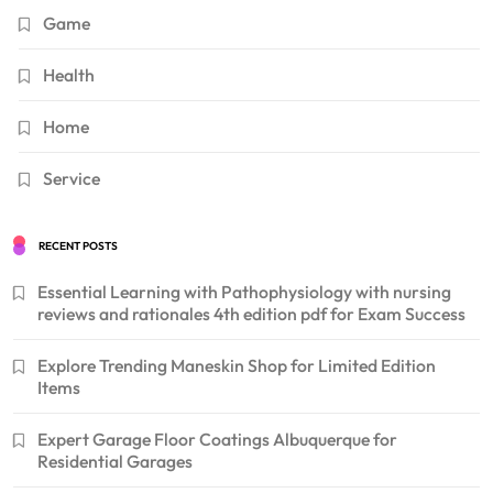
Game
Health
Home
Service
RECENT POSTS
Essential Learning with Pathophysiology with nursing
reviews and rationales 4th edition pdf for Exam Success
Explore Trending Maneskin Shop for Limited Edition
Items
Expert Garage Floor Coatings Albuquerque for
Residential Garages