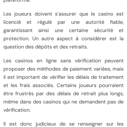
plateforme.
Les joueurs doivent s’assurer que le casino est
licencié et régulé par une autorité fiable,
garantissant ainsi une certaine sécurité et
protection. Un autre aspect à considérer est la
question des dépôts et des retraits.
Les casinos en ligne sans vérification peuvent
proposer des méthodes de paiement variées, mais
il est important de vérifier les délais de traitement
et les frais associés. Certains joueurs pourraient
être frustrés par des délais de retrait plus longs,
même dans des casinos qui ne demandent pas de
vérification.
Il est donc judicieux de se renseigner sur les