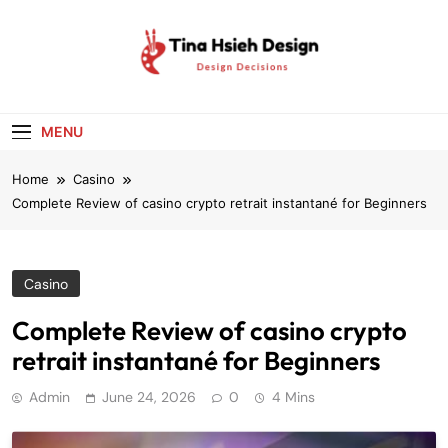
Skip
to
content
Tina Hsieh
Design Decisions
Design
MENU
Home
Casino
Complete Review of casino crypto retrait instantané for Beginners
Casino
Complete Review of casino crypto
retrait instantané for Beginners
Admin
June 24, 2026
0
4 Mins