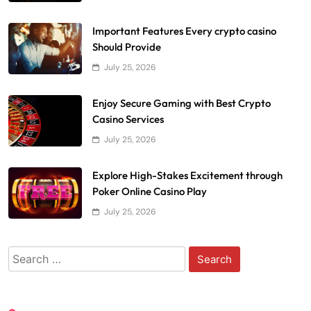
Important Features Every crypto casino
Should Provide
July 25, 2026
Enjoy Secure Gaming with Best Crypto
Casino Services
July 25, 2026
Explore High-Stakes Excitement through
Poker Online Casino Play
July 25, 2026
Search
for: