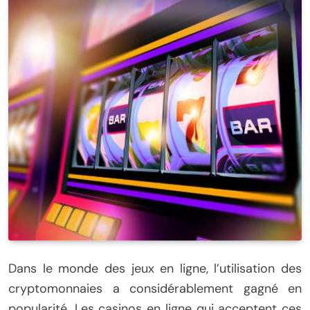
Dans le monde des jeux en ligne, l’utilisation des
cryptomonnaies a considérablement gagné en
popularité. Les casinos en ligne qui acceptent ces