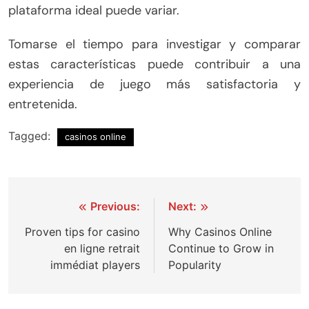
plataforma ideal puede variar.
Tomarse el tiempo para investigar y comparar
estas características puede contribuir a una
experiencia de juego más satisfactoria y
entretenida.
Tagged:
casinos online
Post
Previous:
Next:
navigation
Proven tips for casino
Why Casinos Online
en ligne retrait
Continue to Grow in
immédiat players
Popularity