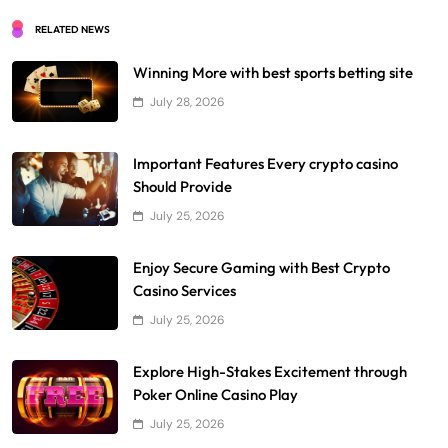
RELATED NEWS
Winning More with best sports betting site
July 28, 2026
Important Features Every crypto casino
Should Provide
July 25, 2026
Enjoy Secure Gaming with Best Crypto
Casino Services
July 25, 2026
Explore High-Stakes Excitement through
Poker Online Casino Play
July 25, 2026