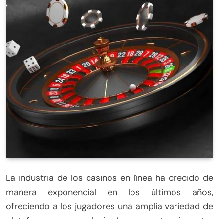
La industria de los casinos en línea ha crecido de
manera exponencial en los últimos años,
ofreciendo a los jugadores una amplia variedad de