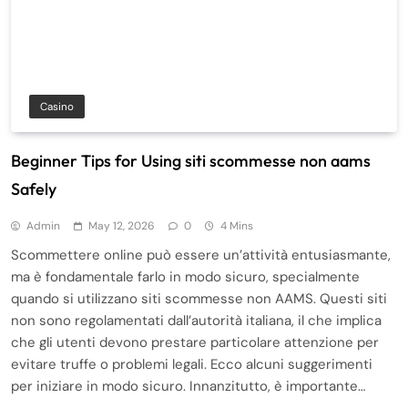
Casino
Beginner Tips for Using siti scommesse non aams
Safely
Admin
May 12, 2026
0
4 Mins
Scommettere online può essere un’attività entusiasmante,
ma è fondamentale farlo in modo sicuro, specialmente
quando si utilizzano siti scommesse non AAMS. Questi siti
non sono regolamentati dall’autorità italiana, il che implica
che gli utenti devono prestare particolare attenzione per
evitare truffe o problemi legali. Ecco alcuni suggerimenti
per iniziare in modo sicuro. Innanzitutto, è importante…