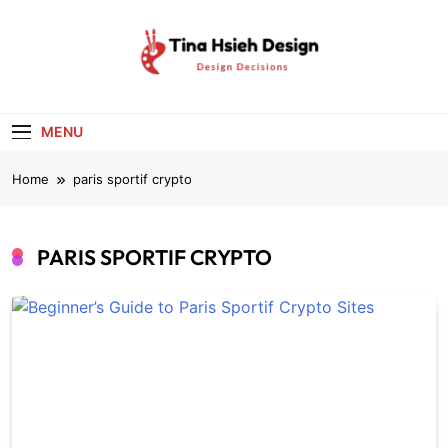
Skip
to
content
Tina Hsieh
Design Decisions
Design
MENU
Home
paris sportif crypto
PARIS SPORTIF CRYPTO