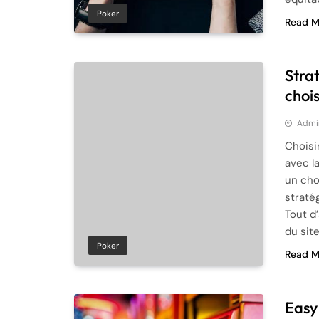
Poker
Read M
Strat
chois
Admi
Choisi
avec l
un cho
straté
Tout d’
du sit
Poker
Read M
Easy