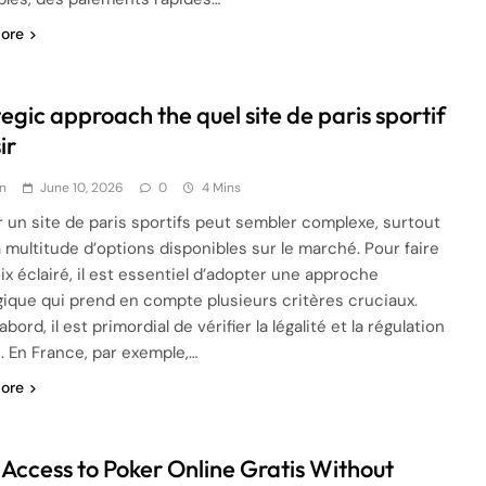
ore
egic approach the quel site de paris sportif
ir
n
June 10, 2026
0
4 Mins
r un site de paris sportifs peut sembler complexe, surtout
a multitude d’options disponibles sur le marché. Pour faire
ix éclairé, il est essentiel d’adopter une approche
gique qui prend en compte plusieurs critères cruciaux.
abord, il est primordial de vérifier la légalité et la régulation
e. En France, par exemple,…
ore
 Access to Poker Online Gratis Without