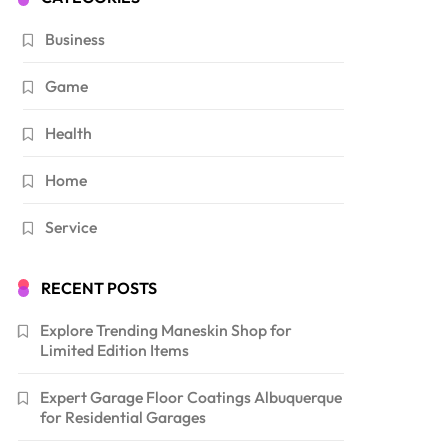
Business
Game
Health
Home
Service
RECENT POSTS
Explore Trending Maneskin Shop for
Limited Edition Items
Expert Garage Floor Coatings Albuquerque
for Residential Garages