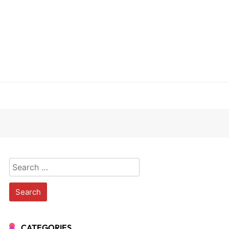
Search
for:
CATEGORIES