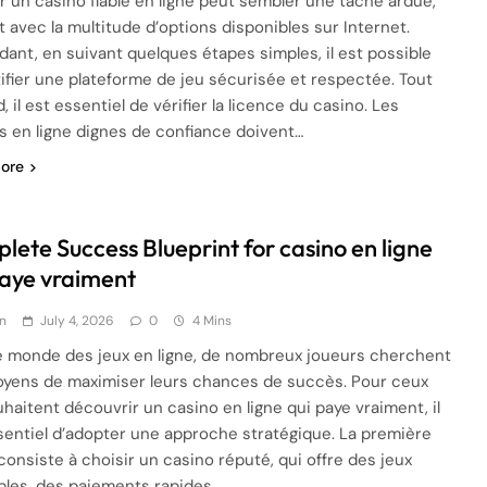
r un casino fiable en ligne peut sembler une tâche ardue,
t avec la multitude d’options disponibles sur Internet.
ant, en suivant quelques étapes simples, il est possible
tifier une plateforme de jeu sécurisée et respectée. Tout
, il est essentiel de vérifier la licence du casino. Les
s en ligne dignes de confiance doivent…
ore
lete Success Blueprint for casino en ligne
paye vraiment
n
July 4, 2026
0
4 Mins
e monde des jeux en ligne, de nombreux joueurs cherchent
yens de maximiser leurs chances de succès. Pour ceux
uhaitent découvrir un casino en ligne qui paye vraiment, il
sentiel d’adopter une approche stratégique. La première
consiste à choisir un casino réputé, qui offre des jeux
bles, des paiements rapides…