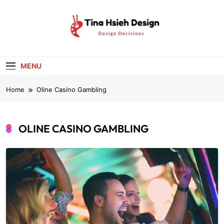
Skip
to
content
Tina Hsieh
Design Decisions
Design
MENU
Home
Oline Casino Gambling
OLINE CASINO GAMBLING