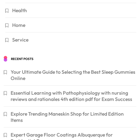
Health
Home
Service
RECENT POSTS
Your Ultimate Guide to Selecting the Best Sleep Gummies
Online
Essential Learning with Pathophysiology with nursing
reviews and rationales 4th edition pdf for Exam Success
Explore Trending Maneskin Shop for Limited Edition
Items
Expert Garage Floor Coatings Albuquerque for