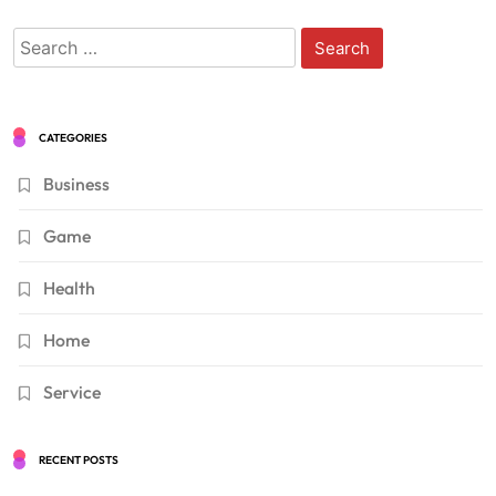
Search
for:
CATEGORIES
Business
Game
Health
Home
Service
RECENT POSTS